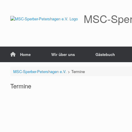
Zum
Inhalt
springen
MSC-Sperb
Home
Wir über uns
Gästebuch
MSC-Sperber-Petershagen e.V.
>
Termine
Termine