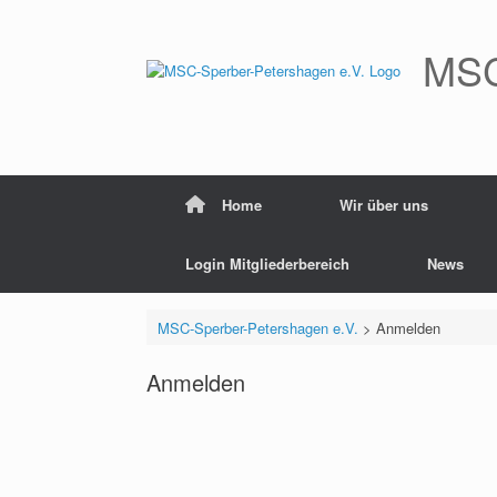
Zum
Inhalt
springen
MSC
Home
Wir über uns
Login Mitgliederbereich
News
MSC-Sperber-Petershagen e.V.
>
Anmelden
Anmelden